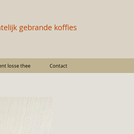
elijk gebrande koffies
nt losse thee
Contact