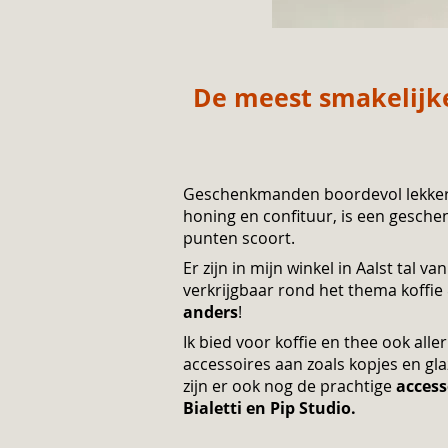
De meest smakelijk
Geschenkmanden boordevol lekkers z
Geschenkmanden boordevol lekker
honing en confituur, is een gesche
honing en confituur, is een gesc
punten scoort.
punten scoort.
Er zijn in mijn winkel in Aalst tal v
verkrijgbaar rond het thema koffie
anders
!
Ik bied voor koffie en thee ook al
accessoires aan zoals kopjes en gla
zijn er ook nog de prachtige
access
Bialetti en Pip Studio.