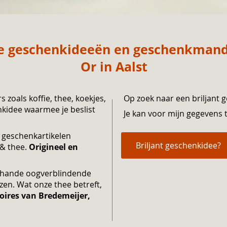
e geschenkideeën en geschenkmande
Or in Aalst
oals koffie, thee, koekjes,
Op zoek naar een briljant 
s zoals koffie, thee, koekjes,
nkidee waarmee je beslist
Je kan voor mijn gegevens 
henkidee waarmee je beslist
an geschenkartikelen
Briljant geschenkidee?
 & thee.
Origineel en
lerhande oogverblindende
zen. Wat onze thee betreft,
oires van Bredemeijer,